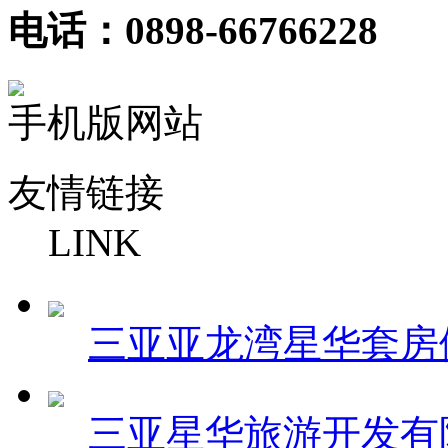
电话：0898-66766228
手机版网站
友情链接
LINK
三亚亚龙湾星华套房
三亚星华旅游开发有