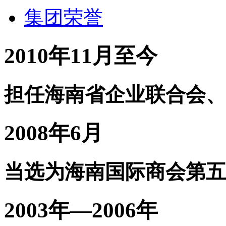
集团荣誉
2010年11月至今
担任海南省企业联合会、
2008年6月
当选为海南国际商会第五
2003年—2006年